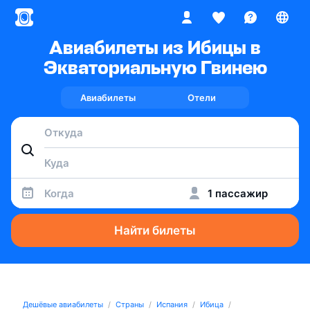
Авиабилеты из Ибицы в
Экваториальную Гвинею
Авиабилеты
Отели
Когда
1 пассажир
Найти билеты
Дешёвые авиабилеты
Страны
Испания
Ибица