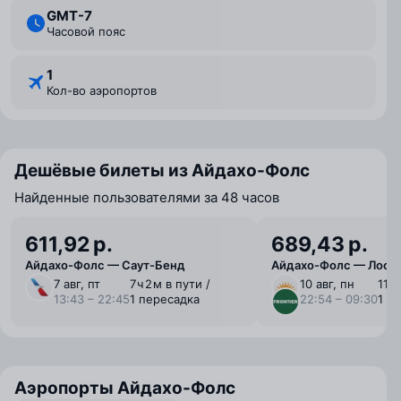
GMT-7
Часовой пояс
1
Кол-во аэропортов
Дешёвые билеты из Айдахо-Фолс
Найденные пользователями за 48 часов
611,92 р.
689,43 р.
Айдахо-Фолс — Саут-Бенд
Айдахо-Фолс — Лос-
7 авг, пт
7 ⁠ч 2 ⁠м в пути /
10 авг, пн
11 ⁠ч
13:43 – 22:45
1 пересадка
22:54 – 09:30
1 п
Аэропорты Айдахо-Фолс