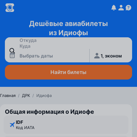
Дешёвые авиабилеты
из Идиофы
Выбрать даты
1, эконом
Найти билеты
Главная
/
ДРК
/
Идиофа
Общая информация о Идиофе
IDF
Код ИАТА