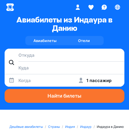
Авиабилеты из Индаура в
Данию
Авиабилеты
Отели
Когда
1 пассажир
Найти билеты
Дешёвые авиабилеты
Страны
Индия
Индаур
Индаура в Данию