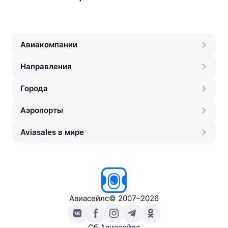
Авиакомпании
Направления
Города
Аэропорты
Aviasales в мире
Авиасейлс
©
2007–2026
Об Авиасейлс