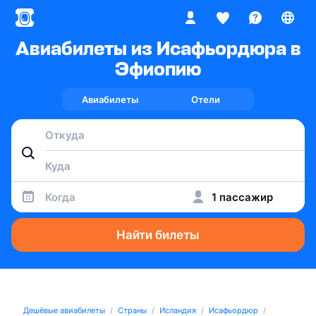
Авиабилеты из Исафьордюра в
Эфиопию
Авиабилеты
Отели
Когда
1 пассажир
Найти билеты
Дешёвые авиабилеты
Страны
Исландия
Исафьордюр