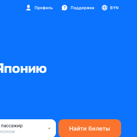
Профиль
Поддержка
BYN
 Японию
1 пассажир
Найти билеты
Эконом