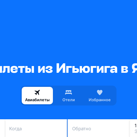
леты из Игьюгига в
Авиабилеты
Отели
Избранное
Когда
Обратно