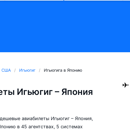
США
Игьюгиг
Игьюгига в Японию
ты Игьюгиг – Япония
е дешевые авиабилеты Игьюгиг – Япония,
понию в 45 агентствах, 5 системах