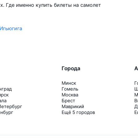
х. Где именно купить билеты на самолет
 Игьюгига
Города
А
Минск
Г
нград
Гомель
Ш
ярск
Москва
М
ала
Брест
В
Петербург
Маврикий
Д
инбург
Ещё 5 городов
Е