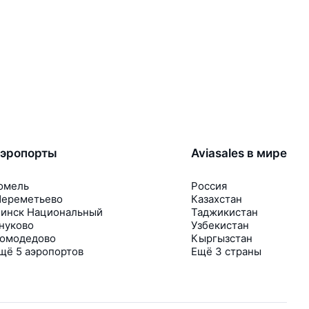
эропорты
Aviasales в мире
омель
Россия
ереметьево
Казахстан
инск Национальный
Таджикистан
нуково
Узбекистан
омодедово
Кыргызстан
щё 5 аэропортов
Ещё 3 страны