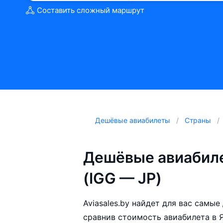
Составить сложный маршрут
Дешёвые авиабилеты
Страны
Дешёвые авиабиле
(IGG — JP)
Aviasales.by найдет для вас самы
сравнив стоимость авиабилета в Я