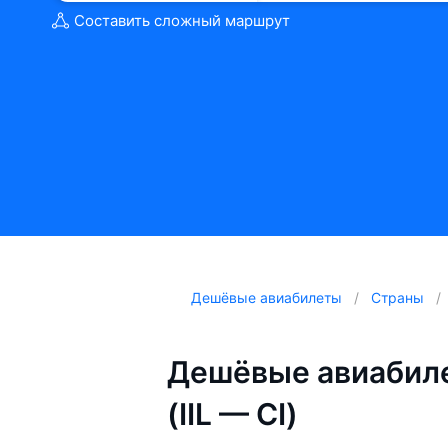
Составить сложный маршрут
Дешёвые авиабилеты
Страны
Дешёвые авиабиле
(IIL — CI)