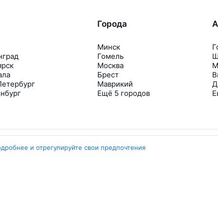
Города
А
Минск
Г
нград
Гомель
Ш
ярск
Москва
М
ала
Брест
В
Петербург
Маврикий
Д
инбург
Ещё 5 городов
Е
одробнее и отрегулируйте свои предпочтения
Travelpayouts
Партнёрская программа