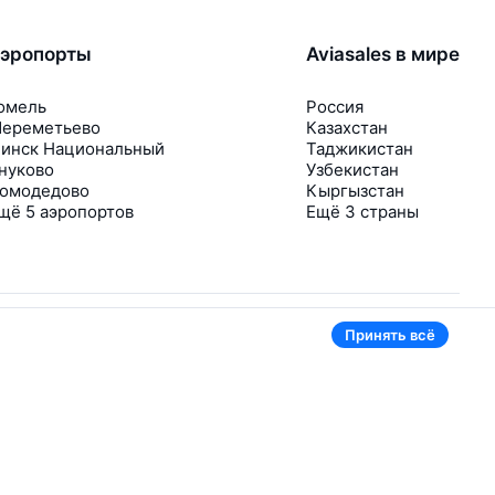
эропорты
Aviasales в мире
омель
Россия
ереметьево
Казахстан
инск Национальный
Таджикистан
нуково
Узбекистан
омодедово
Кыргызстан
щё 5 аэропортов
Ещё 3 страны
Принять всё
В приложении тоже удобно
Если цена на билет упадёт, сразу пришлём
уведомление