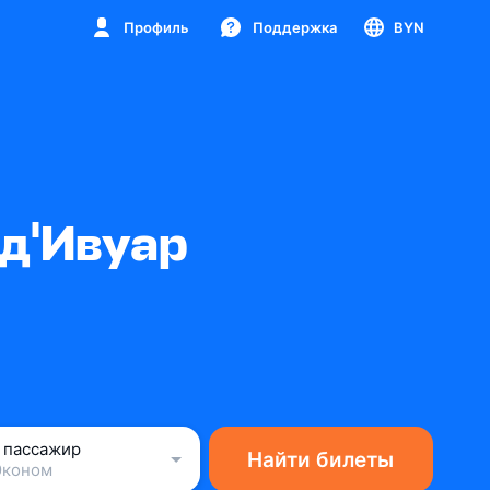
Профиль
Поддержка
BYN
-д'Ивуар
1 пассажир
Найти билеты
Эконом