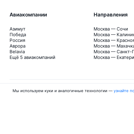
Авиакомпании
Направления
Азимут
Москва — Сочи
Победа
Москва — Калини
Россия
Москва — Красно
Аврора
Москва — Махачк
Belavia
Москва — Санкт-
Ещё 5 авиакомпаний
Москва — Екатер
Мы используем куки и аналогичные технологии —
узнайте п
Об Авиасейлс
Авиасейлс
Пресс‑центр
©
2007–2026