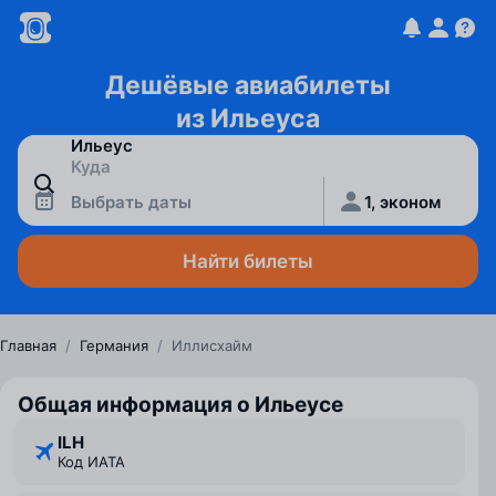
Дешёвые авиабилеты
из Ильеуса
Выбрать даты
1, эконом
Найти билеты
Главная
/
Германия
/
Иллисхайм
Общая информация о Ильеусе
ILH
Код ИАТА