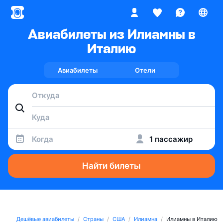
Авиабилеты из Илиамны в
Италию
Авиабилеты
Отели
Когда
1 пассажир
Найти билеты
Дешёвые авиабилеты
Страны
США
Илиамна
Илиамны в Италию