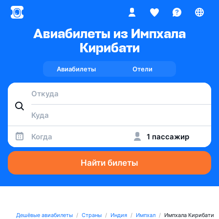
Авиабилеты из Импхала
Кирибати
Авиабилеты
Отели
Когда
1 пассажир
Найти билеты
Дешёвые авиабилеты
Страны
Индия
Импхал
Импхала Кирибати