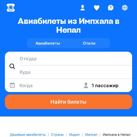
Авиабилеты из Импхала в
Непал
Авиабилеты
Отели
Когда
1 пассажир
Найти билеты
Дешёвые авиабилеты
Страны
Индия
Импхал
Импхала в Непал