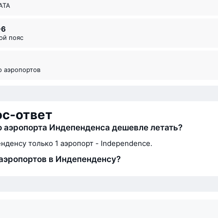
ИАТА
-6
вой пояс
во аэропортов
ос-ответ
о аэропорта Индепенденса дешевле летать?
нденсу только 1 аэропорт - Independence.
аэропортов в Индепенденсу?