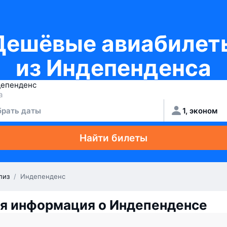
Дешёвые авиабилет
из Индепенденса
рать даты
1, эконом
Найти билеты
лиз
/
Индепенденс
я информация о Индепенденсе