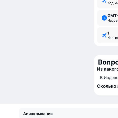
Код 
GMT
Часо
1
Кол-
Вопр
Из каког
В Индепе
Сколько 
Авиакомпании