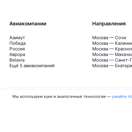
Авиакомпании
Направления
Азимут
Москва — Сочи
Победа
Москва — Калини
Россия
Москва — Красно
Аврора
Москва — Махачк
Belavia
Москва — Санкт-
Ещё 5 авиакомпаний
Москва — Екатер
Мы используем куки и аналогичные технологии —
узнайте п
Об Авиасейлс
Авиасейлс
Пресс‑центр
©
2007–2026