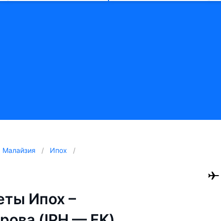
Малайзия
Ипох
ты Ипох –
рова (IPH — FK)