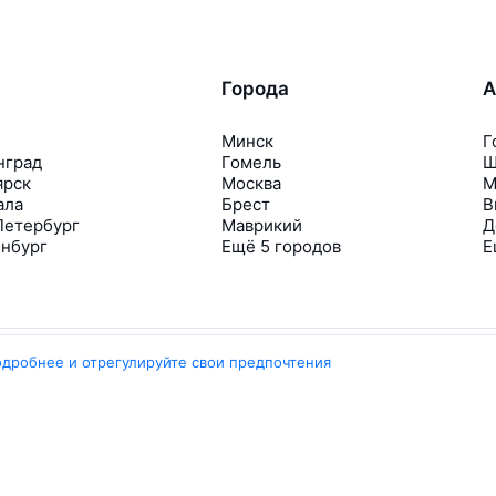
Города
А
Минск
Г
нград
Гомель
Ш
ярск
Москва
М
ала
Брест
В
Петербург
Маврикий
Д
инбург
Ещё 5 городов
Е
одробнее и отрегулируйте свои предпочтения
Travelpayouts
Партнёрская программа