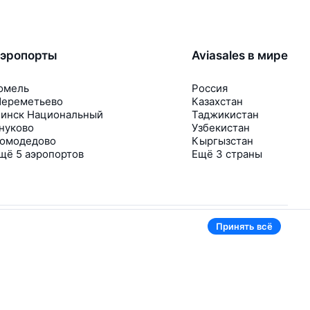
эропорты
Aviasales в мире
омель
Россия
ереметьево
Казахстан
инск Национальный
Таджикистан
нуково
Узбекистан
омодедово
Кыргызстан
щё 5 аэропортов
Ещё 3 страны
Принять всё
В приложении тоже удобно
Если цена на билет упадёт, сразу пришлём
уведомление