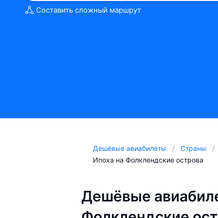
Составить сложный маршрут
Дешёвые авиабилеты
Страны
Ипоха на Фолклендские острова
Дешёвые авиабиле
Фолклендские ост