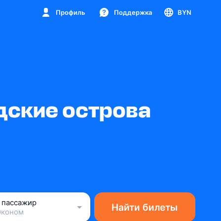
Профиль
Поддержка
BYN
дские острова
1 пассажир
Найти билеты
Эконом