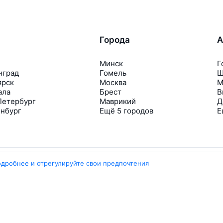
Города
А
Минск
Г
нград
Гомель
Ш
ярск
Москва
М
ала
Брест
В
Петербург
Маврикий
Д
инбург
Ещё 5 городов
Е
одробнее и отрегулируйте свои предпочтения
Travelpayouts
Партнёрская программа