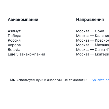
Авиакомпании
Направления
Азимут
Москва — Сочи
Победа
Москва — Калини
Россия
Москва — Красно
Аврора
Москва — Махачк
Belavia
Москва — Санкт-
Ещё 5 авиакомпаний
Москва — Екатер
Мы используем куки и аналогичные технологии —
узнайте п
Об Авиасейлс
Авиасейлс
Пресс‑центр
©
2007–2026