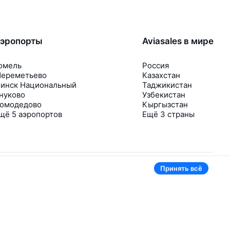
эропорты
Aviasales в мире
омель
Россия
ереметьево
Казахстан
инск Национальный
Таджикистан
нуково
Узбекистан
омодедово
Кыргызстан
щё 5 аэропортов
Ещё 3 страны
Принять всё
В приложении тоже удобно
Если цена на билет упадёт, сразу пришлём
уведомление