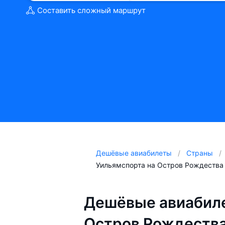
Составить сложный маршрут
Дешёвые авиабилеты
Страны
Уильямспорта на Остров Рождества
Дешёвые авиабиле
Остров Рождества