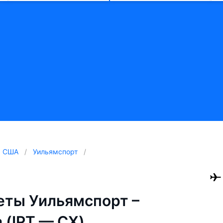
США
Уильямспорт
ты Уильямспорт –
 (IPT — CX)