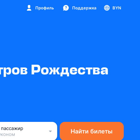
Профиль
Поддержка
BYN
тров Рождества
1 пассажир
Найти билеты
Эконом