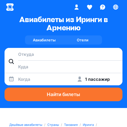
Авиабилеты из Иринги в
Армению
Авиабилеты
Отели
Когда
1 пассажир
Найти билеты
Дешёвые авиабилеты
Страны
Танзания
Иринга