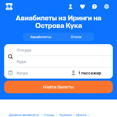
Авиабилеты из Иринги на
Острова Кука
Авиабилеты
Отели
Когда
1 пассажир
Найти билеты
Дешёвые авиабилеты
Страны
Танзания
Иринга