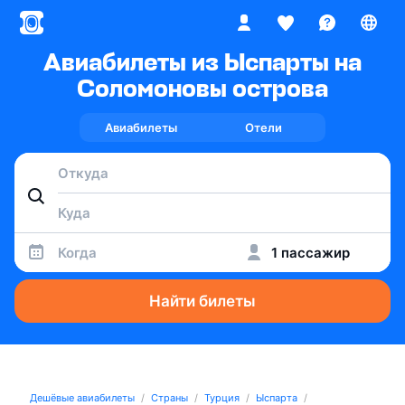
Авиабилеты из Ыспарты на
Соломоновы острова
Авиабилеты
Отели
Когда
1 пассажир
Найти билеты
Дешёвые авиабилеты
Страны
Турция
Ыспарта