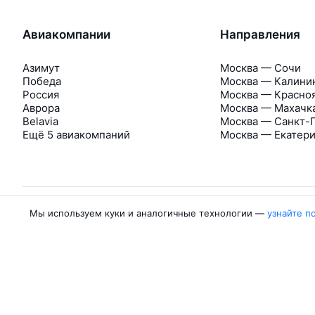
Авиакомпании
Направления
Азимут
Москва — Сочи
Победа
Москва — Калини
Россия
Москва — Красно
Аврора
Москва — Махачк
Belavia
Москва — Санкт-
Ещё 5 авиакомпаний
Москва — Екатер
Мы используем куки и аналогичные технологии —
узнайте п
Об Авиасейлс
Авиасейлс
Пресс‑центр
©
2007–2026