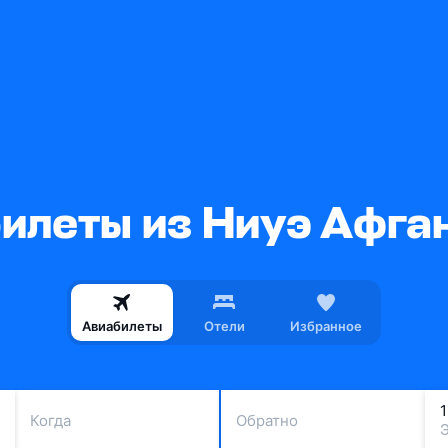
илеты из Ниуэ Афга
Авиабилеты
Отели
Избранное
Когда
Обратно