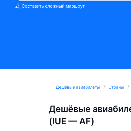
Составить сложный маршрут
Дешёвые авиабилеты
Страны
Дешёвые авиабиле
(IUE — AF)