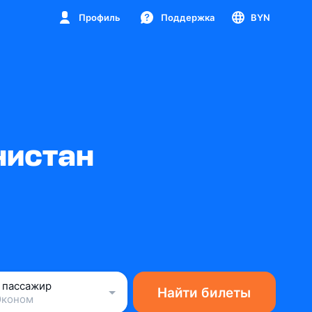
Профиль
Поддержка
BYN
нистан
1 пассажир
Найти билеты
Эконом