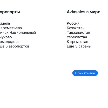
эропорты
Aviasales в мире
омель
Россия
ереметьево
Казахстан
инск Национальный
Таджикистан
нуково
Узбекистан
омодедово
Кыргызстан
щё 5 аэропортов
Ещё 3 страны
Принять всё
В приложении тоже удобно
Если цена на билет упадёт, сразу пришлём
уведомление