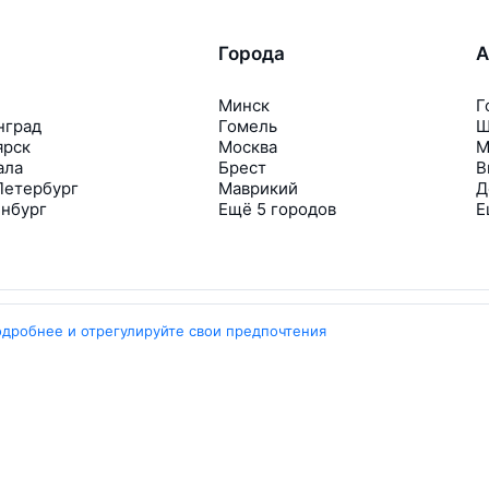
Города
А
Минск
Г
нград
Гомель
Ш
ярск
Москва
М
ала
Брест
В
Петербург
Маврикий
Д
инбург
Ещё 5 городов
Е
одробнее и отрегулируйте свои предпочтения
Travelpayouts
Партнёрская программа