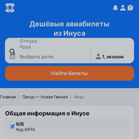
Дешёвые авиабилеты
из Инуса
Выбрать даты
1, эконом
Найти билеты
Главная
/
Папуа — Новая Гвинея
/
Инус
Общая информация о Инусе
IUS
Код ИАТА