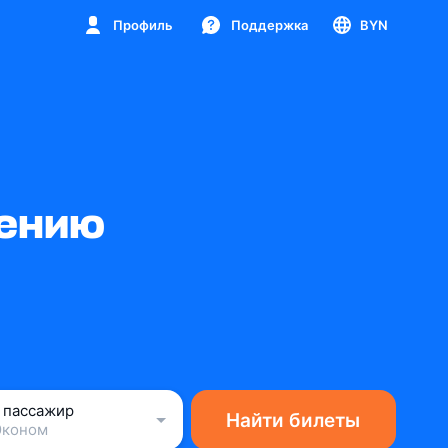
Профиль
Поддержка
BYN
Кению
1 пассажир
Найти билеты
Эконом