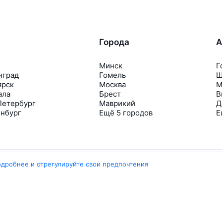
Города
А
Минск
Г
нград
Гомель
Ш
ярск
Москва
М
ала
Брест
В
Петербург
Маврикий
Д
инбург
Ещё 5 городов
Е
одробнее и отрегулируйте свои предпочтения
Travelpayouts
Партнёрская программа