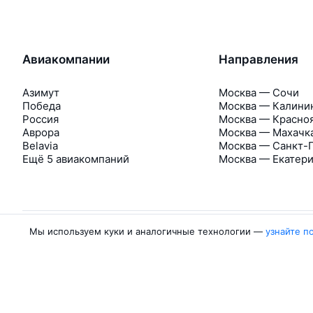
Авиакомпании
Направления
Азимут
Москва — Сочи
Победа
Москва — Калини
Россия
Москва — Красно
Аврора
Москва — Махачк
Belavia
Москва — Санкт-
Ещё 5 авиакомпаний
Москва — Екатер
Мы используем куки и аналогичные технологии —
узнайте п
Об Авиасейлс
Авиасейлс
Пресс‑центр
©
2007–2026