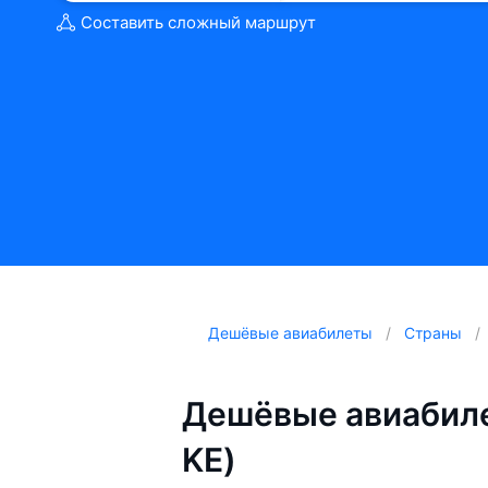
Составить сложный маршрут
Дешёвые авиабилеты
Страны
Дешёвые авиабиле
KE)