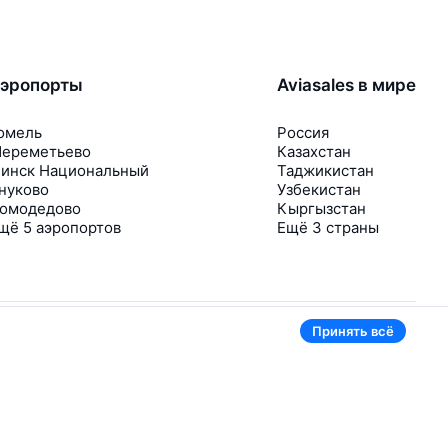
эропорты
Aviasales в мире
омель
Россия
ереметьево
Казахстан
инск Национальный
Таджикистан
нуково
Узбекистан
омодедово
Кыргызстан
щё 5 аэропортов
Ещё 3 страны
Принять всё
В приложении тоже удобно
Если цена на билет упадёт, сразу пришлём
уведомление