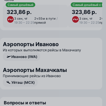
Самый дешёвый
Самый дешёвый с ба
323,86 р.
323,86 р.
3 сен, чт
2 ⁠ч 55 ⁠м в пути
/
3 сен, чт
2 ⁠ч 
19:30 – 22:25
прямой
19:30 – 22:25
пря
Аэропорты Иваново
Из которых выполняются рейсы в Махачкалу
Иваново (IWA)
Аэропорты Махачкалы
Принимающие рейсы из Иваново
Уйташ (MCX)
Вопросы и ответы