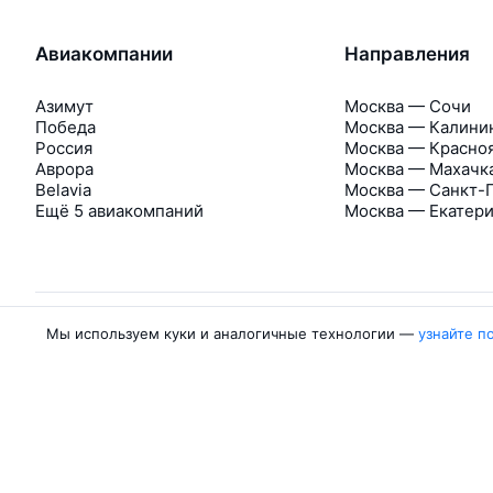
Авиакомпании
Направления
Азимут
Москва — Сочи
Победа
Москва — Калини
Россия
Москва — Красно
Аврора
Москва — Махачк
Belavia
Москва — Санкт-
Ещё 5 авиакомпаний
Москва — Екатер
Мы используем куки и аналогичные технологии —
узнайте п
Об Авиасейлс
Авиасейлс
Пресс‑центр
©
2007–2026