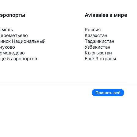
эропорты
Aviasales в мире
омель
Россия
ереметьево
Казахстан
инск Национальный
Таджикистан
нуково
Узбекистан
омодедово
Кыргызстан
щё 5 аэропортов
Ещё 3 страны
Принять всё
В приложении тоже удобно
Если цена на билет упадёт, сразу пришлём
уведомление