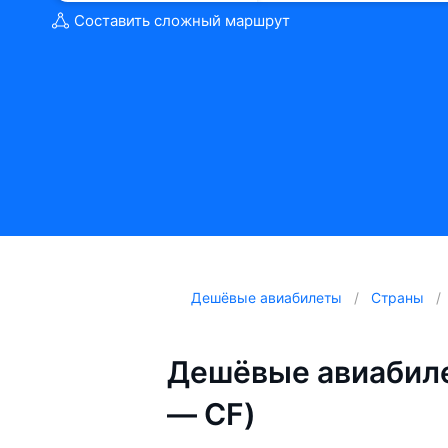
Составить сложный маршрут
Дешёвые авиабилеты
Страны
Дешёвые авиабиле
— CF)