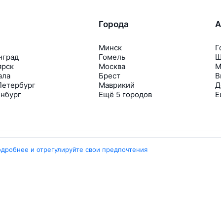
Города
А
Минск
Г
нград
Гомель
Ш
ярск
Москва
М
ала
Брест
В
Петербург
Маврикий
Д
инбург
Ещё 5 городов
Е
одробнее и отрегулируйте свои предпочтения
Travelpayouts
Партнёрская программа