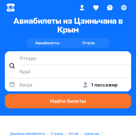
Авиабилеты из Цзиньчана в
Крым
Авиабилеты
Отели
Когда
1 пассажир
Найти билеты
Дешёвые авиабилеты
Страны
Китай
Цзиньчан