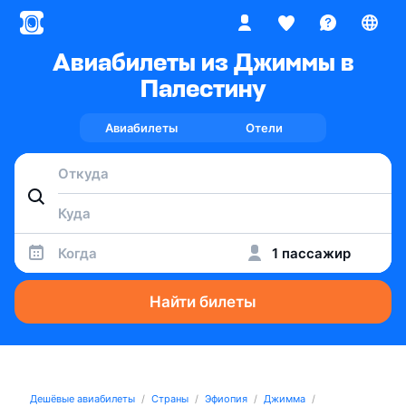
Авиабилеты из Джиммы в
Палестину
Авиабилеты
Отели
Когда
1 пассажир
Найти билеты
Дешёвые авиабилеты
Страны
Эфиопия
Джимма