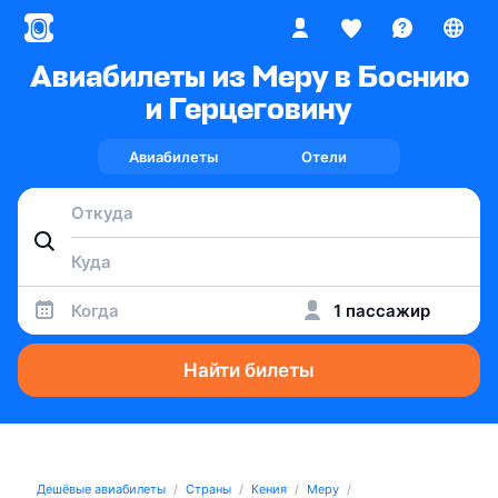
Авиабилеты из Меру в Боснию
и Герцеговину
Авиабилеты
Отели
Когда
1 пассажир
Найти билеты
Дешёвые авиабилеты
Страны
Кения
Меру