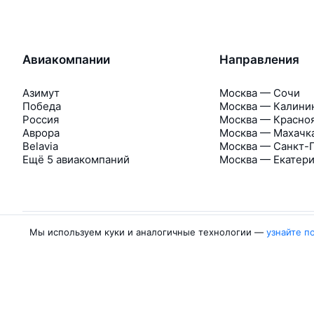
Авиакомпании
Направления
Азимут
Москва — Сочи
Победа
Москва — Калини
Россия
Москва — Красно
Аврора
Москва — Махачк
Belavia
Москва — Санкт-
Ещё 5 авиакомпаний
Москва — Екатер
Мы используем куки и аналогичные технологии —
узнайте п
Об Авиасейлс
Авиасейлс
Пресс‑центр
©
2007–2026