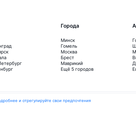
Города
А
Минск
Г
нград
Гомель
Ш
ярск
Москва
М
ала
Брест
В
Петербург
Маврикий
Д
инбург
Ещё 5 городов
Е
одробнее и отрегулируйте свои предпочтения
Travelpayouts
Партнёрская программа