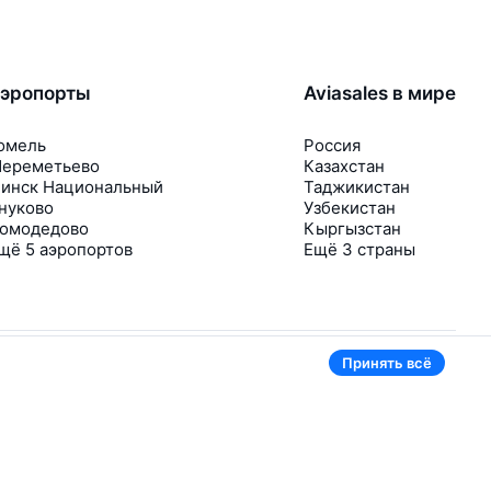
эропорты
Aviasales в мире
омель
Россия
ереметьево
Казахстан
инск Национальный
Таджикистан
нуково
Узбекистан
омодедово
Кыргызстан
щё 5 аэропортов
Ещё 3 страны
Принять всё
В приложении тоже удобно
Если цена на билет упадёт, сразу пришлём
уведомление