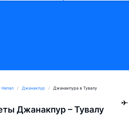
Непал
Джанакпур
Джанакпура в Тувалу
ты Джанакпур – Тувалу