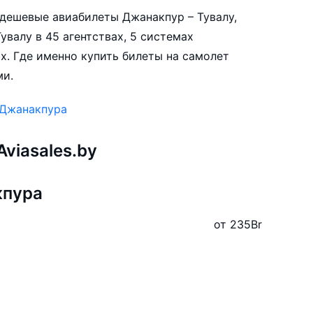
е дешевые авиабилеты Джанакпур – Тувалу,
увалу в 45 агентствах, 5 системах
х. Где именно купить билеты на самолет
ми.
 Джанакпура
viasales.by
кпура
от 235
Br