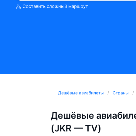
Составить сложный маршрут
Дешёвые авиабилеты
Страны
Дешёвые авиабиле
(JKR — TV)