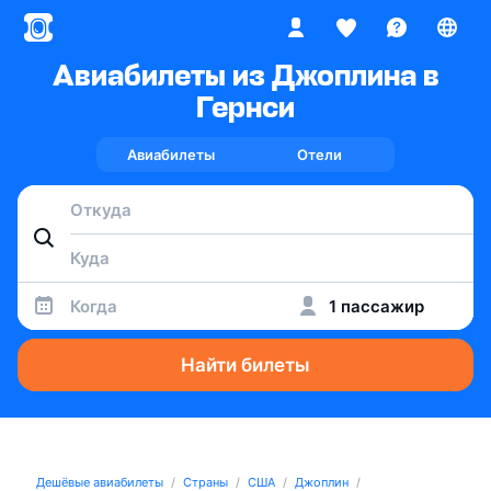
Авиабилеты из Джоплина в
Гернси
Авиабилеты
Отели
Когда
1 пассажир
Найти билеты
Дешёвые авиабилеты
Страны
США
Джоплин