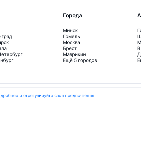
Города
А
Минск
Г
нград
Гомель
Ш
ярск
Москва
М
ала
Брест
В
Петербург
Маврикий
Д
инбург
Ещё 5 городов
Е
одробнее и отрегулируйте свои предпочтения
Travelpayouts
Партнёрская программа