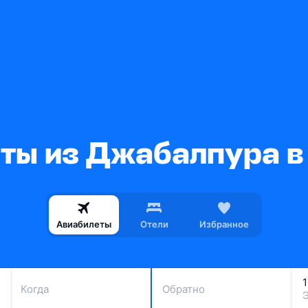
ты из Джабалпура 
Авиабилеты
Отели
Избранное
Когда
Обратно