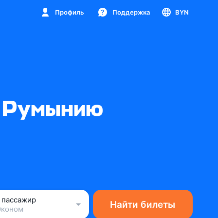
Профиль
Поддержка
BYN
в Румынию
1 пассажир
Найти билеты
Эконом