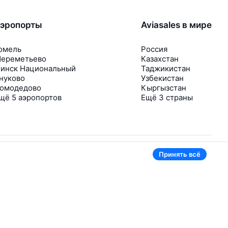
эропорты
Aviasales в мире
омель
Россия
ереметьево
Казахстан
инск Национальный
Таджикистан
нуково
Узбекистан
омодедово
Кыргызстан
щё 5 аэропортов
Ещё 3 страны
Принять всё
В приложении тоже удобно
Если цена на билет упадёт, сразу пришлём
уведомление