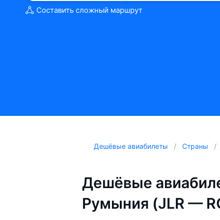
Составить сложный маршрут
Дешёвые авиабилеты
Страны
Дешёвые авиабил
Румыния (JLR — R