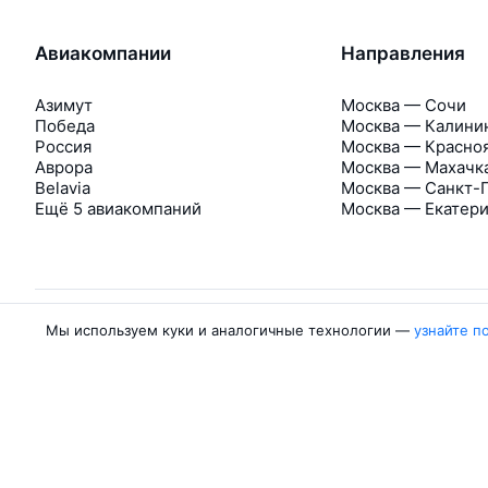
Авиакомпании
Направления
Азимут
Москва — Сочи
Победа
Москва — Калини
Россия
Москва — Красно
Аврора
Москва — Махачк
Belavia
Москва — Санкт-
Ещё 5 авиакомпаний
Москва — Екатер
Мы используем куки и аналогичные технологии —
узнайте п
Об Авиасейлс
Авиасейлс
Пресс‑центр
©
2007–2026