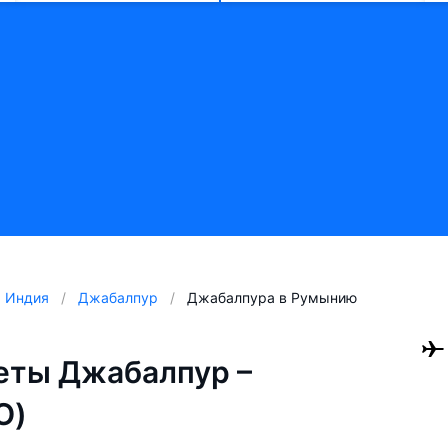
Индия
Джабалпур
Джабалпура в Румынию
еты Джабалпур –
O)