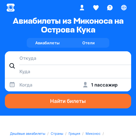
Авиабилеты из Миконоса на
Острова Кука
Авиабилеты
Отели
Когда
1 пассажир
Найти билеты
Дешёвые авиабилеты
Страны
Греция
Миконос