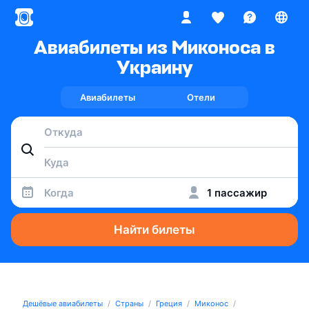
Авиабилеты из Миконоса в
Украину
Авиабилеты
Отели
Когда
1 пассажир
Найти билеты
Дешёвые авиабилеты
Страны
Греция
Миконос