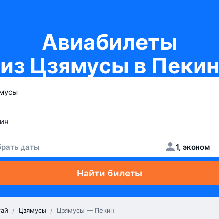
Авиабилеты
из Цзямусы в Пекин
рать даты
1, эконом
Найти билеты
тай
/
Цзямусы
/
Цзямусы — Пекин