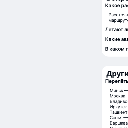
Какое ра
Расстоян
маршруте
Летают л
Какие ав
В каком 
Друг
Перелёты
Минск —
Москва 
Владиво
Иркутск
Ташкент
Санья —
Варшава