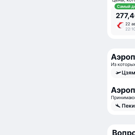
Самый д
277,4
22 ав
22:1
Аэро
Из которы
Цзям
Аэроп
Принимающ
Пеки
Вопро