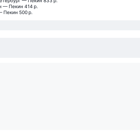
етербург — Пекин
833 р.
н — Пекин
414 р.
— Пекин
500 р.