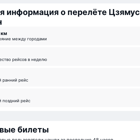
я информация о перелёте Цзяму
н
8 км
тояние между городами
чество рейсов в неделю
5
й ранний рейс
й поздний рейс
вые билеты
орые пользователи нашли за последние 48 часов