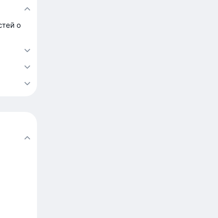
стей о