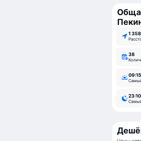
Обща
Пеки
1 35
Расс
38
Коли
09:1
Самы
23:10
Самы
Дешё
Цены, кот