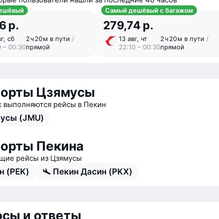
ешёвый
Самый дешёвый с багажом
6 р.
279,74 р.
г, сб
2 ⁠ч 20 ⁠м в пути
/
13 авг, чт
2 ⁠ч 20 ⁠м в пути
/
0 – 00:30
прямой
22:10 – 00:30
прямой
порты Цзямусы
х выполняются рейсы в Пекин
усы (JMU)
орты Пекина
ие рейсы из Цзямусы
н (PEK)
Пекин Дасин (PKX)
сы и ответы