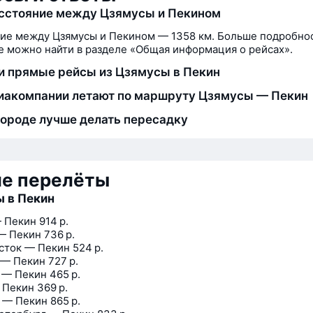
сстояние между Цзямусы и Пекином
ие между Цзямусы и Пекином — 1358 км. Больше подробно
 можно найти в разделе «Общая информация о рейсах».
и прямые рейсы из Цзямусы в Пекин
иакомпании летают по маршруту Цзямусы — Пекин
городе лучше делать пересадку
ие перелёты
 в Пекин
 Пекин
914 р.
— Пекин
736 р.
сток — Пекин
524 р.
 — Пекин
727 р.
 — Пекин
465 р.
 Пекин
369 р.
 — Пекин
865 р.