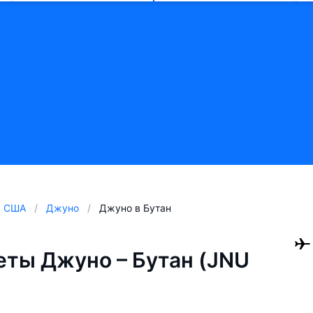
США
Джуно
Джуно в Бутан
ты Джуно – Бутан (JNU