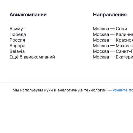
Авиакомпании
Направления
Азимут
Москва — Сочи
Победа
Москва — Калини
Россия
Москва — Красно
Аврора
Москва — Махачк
Belavia
Москва — Санкт-
Ещё 5 авиакомпаний
Москва — Екатер
Мы используем куки и аналогичные технологии —
узнайте п
Об Авиасейлс
Авиасейлс
Пресс‑центр
©
2007–2026