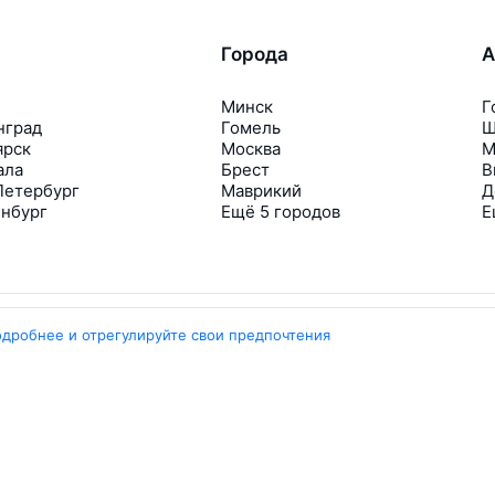
Города
А
Минск
Г
нград
Гомель
Ш
ярск
Москва
М
ала
Брест
В
Петербург
Маврикий
Д
инбург
Ещё 5 городов
Е
одробнее и отрегулируйте свои предпочтения
Travelpayouts
Партнёрская программа