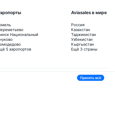
эропорты
Aviasales в мире
омель
Россия
ереметьево
Казахстан
инск Национальный
Таджикистан
нуково
Узбекистан
омодедово
Кыргызстан
щё 5 аэропортов
Ещё 3 страны
Принять всё
В приложении тоже удобно
Если цена на билет упадёт, сразу пришлём
уведомление