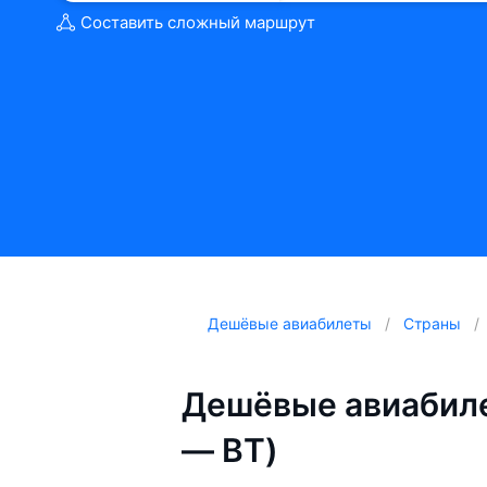
Составить сложный маршрут
Дешёвые авиабилеты
Страны
Дешёвые авиабиле
— BT)