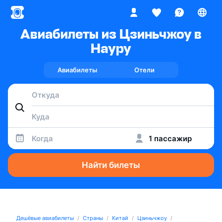
Авиабилеты из Цзиньчжоу в
Науру
Авиабилеты
Отели
Когда
1 пассажир
Найти билеты
Дешёвые авиабилеты
Страны
Китай
Цзиньчжоу