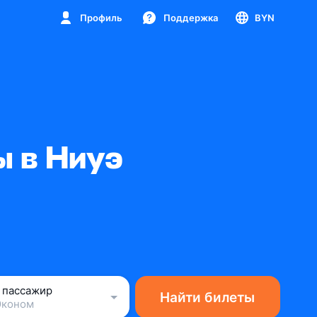
Профиль
Поддержка
BYN
 в Ниуэ
1 пассажир
Найти билеты
Эконом