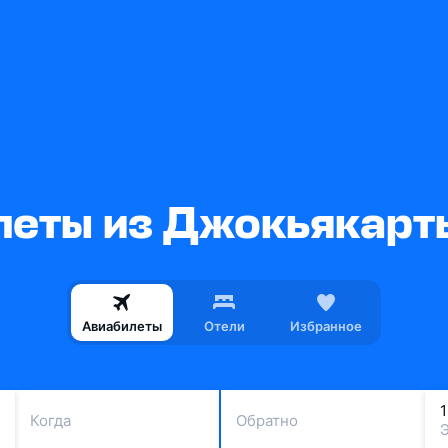
леты из Джокьякарты
Авиабилеты
Отели
Избранное
Когда
Обратно