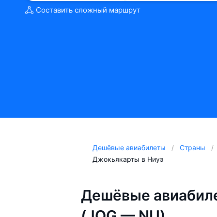
Составить сложный маршрут
Дешёвые авиабилеты
Страны
Джокьякарты в Ниуэ
Дешёвые авиабиле
(JOG — NU)