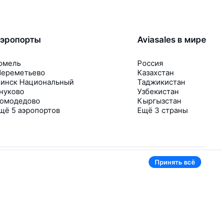
эропорты
Aviasales в мире
омель
Россия
ереметьево
Казахстан
инск Национальный
Таджикистан
нуково
Узбекистан
омодедово
Кыргызстан
щё 5 аэропортов
Ещё 3 страны
Принять всё
В приложении тоже удобно
Если цена на билет упадёт, сразу пришлём
уведомление