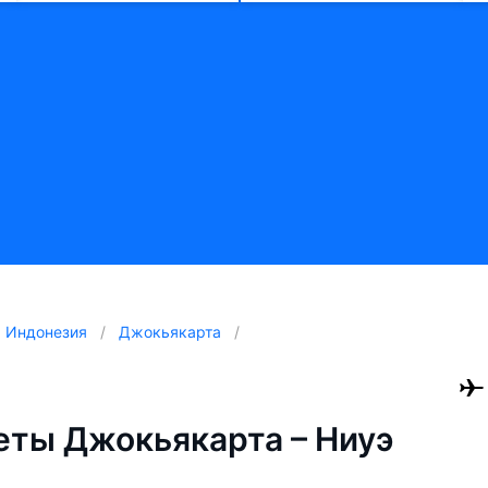
Индонезия
Джокьякарта
ты Джокьякарта – Ниуэ