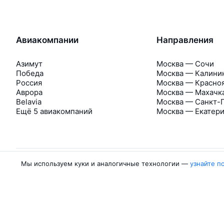
Авиакомпании
Направления
Азимут
Москва — Сочи
Победа
Москва — Калини
Россия
Москва — Красно
Аврора
Москва — Махачк
Belavia
Москва — Санкт-
Ещё 5 авиакомпаний
Москва — Екатер
Мы используем куки и аналогичные технологии —
узнайте п
Об Авиасейлс
Авиасейлс
Пресс‑центр
©
2007–2026