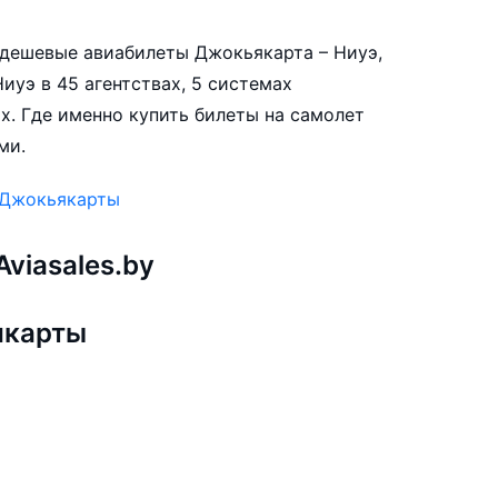
е дешевые авиабилеты Джокьякарта – Ниуэ,
иуэ в 45 агентствах, 5 системах
х. Где именно купить билеты на самолет
ми.
 Джокьякарты
viasales.by
якарты