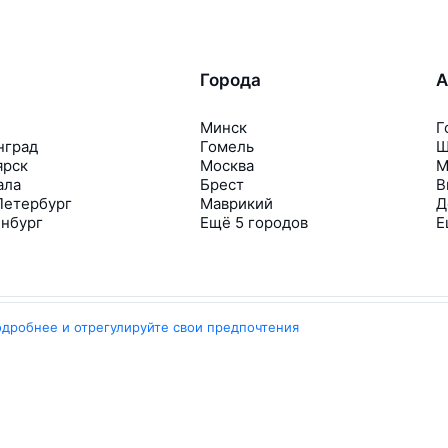
Города
А
Минск
Г
нград
Гомель
Ш
ярск
Москва
М
ала
Брест
В
Петербург
Маврикий
Д
инбург
Ещё 5 городов
Е
одробнее и отрегулируйте свои предпочтения
Travelpayouts
Партнёрская программа