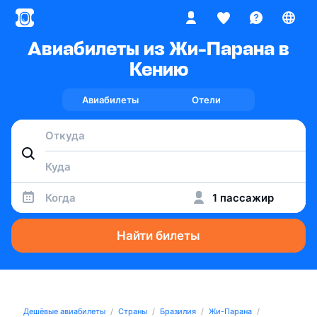
Авиабилеты из Жи-Парана в
Кению
Авиабилеты
Отели
Когда
1 пассажир
Найти билеты
Дешёвые авиабилеты
Страны
Бразилия
Жи-Парана