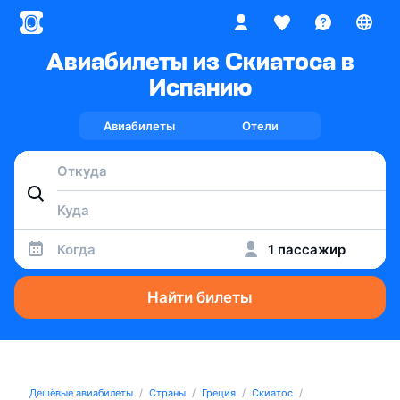
Авиабилеты из Скиатоса в
Испанию
Авиабилеты
Отели
Когда
1 пассажир
Найти билеты
Дешёвые авиабилеты
Страны
Греция
Скиатос