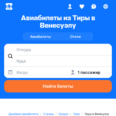
Авиабилеты из Тиры в
Венесуэлу
Авиабилеты
Отели
Когда
1 пассажир
Найти билеты
Дешёвые авиабилеты
Страны
Греция
Тира
Тиры в Венесуэлу