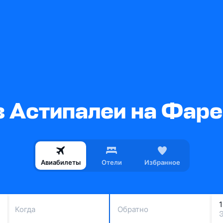
з Астипалеи на Фаре
Авиабилеты
Отели
Избранное
Когда
Обратно