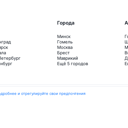
Города
А
Минск
Г
нград
Гомель
Ш
ярск
Москва
М
ала
Брест
В
Петербург
Маврикий
Д
инбург
Ещё 5 городов
Е
одробнее и отрегулируйте свои предпочтения
Travelpayouts
Партнёрская программа