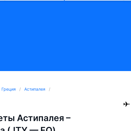
Греция
Астипалея
ты Астипалея –
а (JTY — FO)