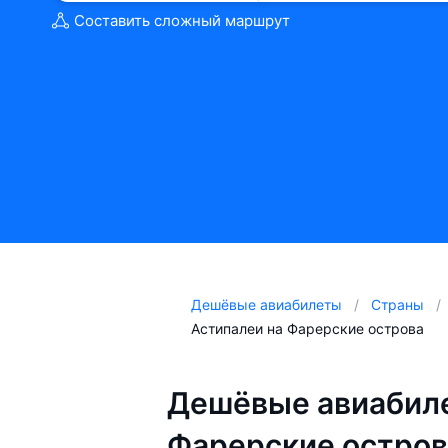
Составить сложный маршрут
Дешёвые авиабилеты
Страны
Астипалеи на Фарерские острова
Дешёвые авиабиле
Фарерские остров