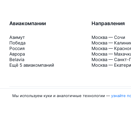
Авиакомпании
Направления
Азимут
Москва — Сочи
Победа
Москва — Калини
Россия
Москва — Красно
Аврора
Москва — Махачк
Belavia
Москва — Санкт-
Ещё 5 авиакомпаний
Москва — Екатер
Мы используем куки и аналогичные технологии —
узнайте п
Об Авиасейлс
Авиасейлс
Пресс‑центр
©
2007–2026