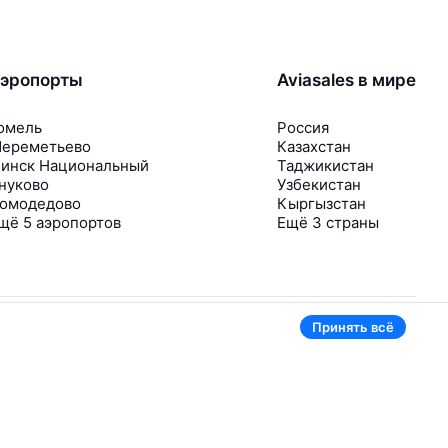
эропорты
Aviasales в мире
омель
Россия
ереметьево
Казахстан
инск Национальный
Таджикистан
нуково
Узбекистан
омодедово
Кыргызстан
щё 5 аэропортов
Ещё 3 страны
Принять всё
В приложении тоже удобно
Если цена на билет упадёт, сразу пришлём
уведомление