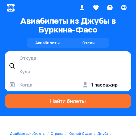
Авиабилеты из Джубы в
Буркина-Фасо
Авиабилеты
Отели
Когда
1 пассажир
Найти билеты
Дешёвые авиабилеты
Страны
Южный Судан
Джуба