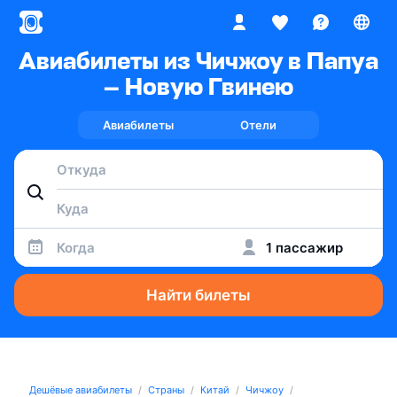
Авиабилеты из Чичжоу в Папуа
— Новую Гвинею
Авиабилеты
Отели
Когда
1 пассажир
Найти билеты
Дешёвые авиабилеты
Страны
Китай
Чичжоу