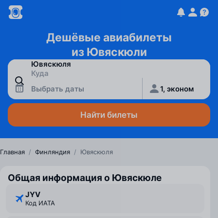
Дешёвые авиабилеты
из Ювяскюли
Выбрать даты
1, эконом
Найти билеты
Главная
/
Финляндия
/
Ювяскюля
Общая информация о Ювяскюле
JYV
Код ИАТА