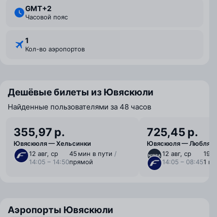
GMT+2
Часовой пояс
1
Кол-во аэропортов
Дешёвые билеты из Ювяскюли
Найденные пользователями за 48 часов
355,97 р.
725,45 р.
Ювяскюля — Хельсинки
Ювяскюля — Люблян
12 авг, ср
45 мин в пути
/
12 авг, ср
19 ⁠ч
14:05 – 14:50
прямой
14:05 – 08:45
1 п
Аэропорты Ювяскюли