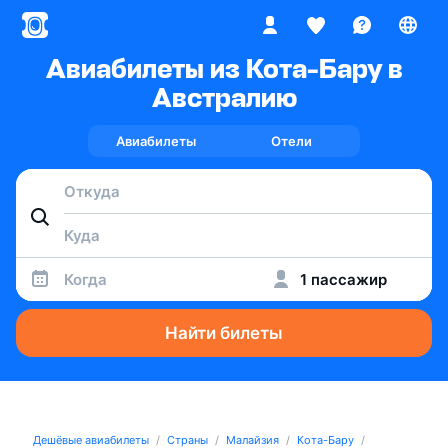
Авиабилеты из Кота-Бару в
Австралию
Авиабилеты
Отели
Когда
1 пассажир
Найти билеты
Дешёвые авиабилеты
Страны
Малайзия
Кота-Бару