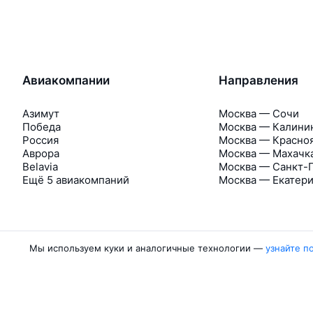
Авиакомпании
Направления
Азимут
Москва — Сочи
Победа
Москва — Калини
Россия
Москва — Красно
Аврора
Москва — Махачк
Belavia
Москва — Санкт-
Ещё 5 авиакомпаний
Москва — Екатер
Мы используем куки и аналогичные технологии —
узнайте п
Об Авиасейлс
Авиасейлс
Пресс‑центр
©
2007–2026