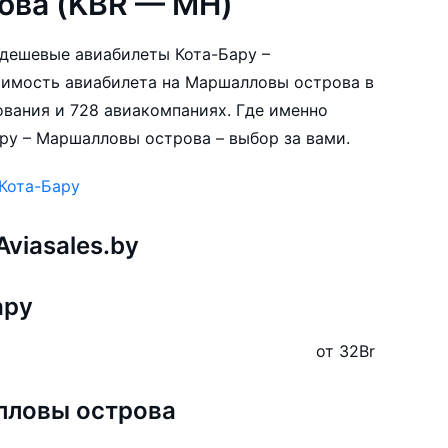
ова (KBR — MH)
е дешевые авиабилеты Кота-Бару –
оимость авиабилета на Маршалловы острова в
ования и 728 авиакомпаниях. Где именно
ру – Маршалловы острова – выбор за вами.
 Кота-Бару
viasales.by
ару
от 32
Br
лловы острова