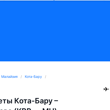
Малайзия
Кота-Бару
ты Кота-Бару –