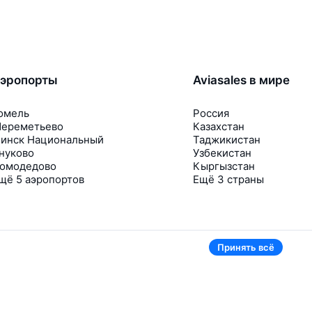
эропорты
Aviasales в мире
омель
Россия
ереметьево
Казахстан
инск Национальный
Таджикистан
нуково
Узбекистан
омодедово
Кыргызстан
щё 5 аэропортов
Ещё 3 страны
Принять всё
В приложении тоже удобно
Если цена на билет упадёт, сразу пришлём