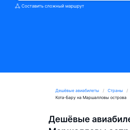
Составить сложный маршрут
Дешёвые авиабилеты
Страны
Кота-Бару на Маршалловы острова
Дешёвые авиабиле