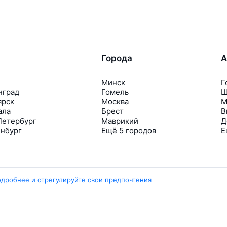
Города
А
Минск
Г
нград
Гомель
Ш
ярск
Москва
М
ала
Брест
В
Петербург
Маврикий
Д
инбург
Ещё 5 городов
Е
одробнее и отрегулируйте свои предпочтения
Travelpayouts
Партнёрская программа