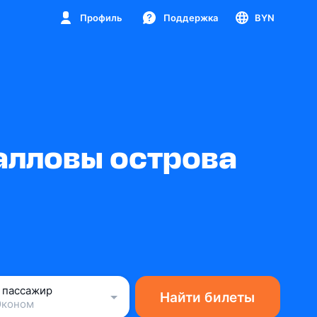
Профиль
Поддержка
BYN
алловы острова
1 пассажир
Найти билеты
Эконом