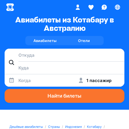
Авиабилеты из Котабару в
Австралию
Авиабилеты
Отели
Когда
1 пассажир
Найти билеты
Дешёвые авиабилеты
Страны
Индонезия
Котабару