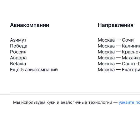
Авиакомпании
Направления
Азимут
Москва — Сочи
Победа
Москва — Калини
Россия
Москва — Красно
Аврора
Москва — Махачк
Belavia
Москва — Санкт-
Ещё 5 авиакомпаний
Москва — Екатер
Мы используем куки и аналогичные технологии —
узнайте п
Об Авиасейлс
Авиасейлс
Пресс‑центр
©
2007–2026