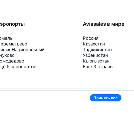
эропорты
Aviasales в мире
омель
Россия
ереметьево
Казахстан
инск Национальный
Таджикистан
нуково
Узбекистан
омодедово
Кыргызстан
щё 5 аэропортов
Ещё 3 страны
Принять всё
В приложении тоже удобно
Если цена на билет упадёт, сразу пришлём
уведомление