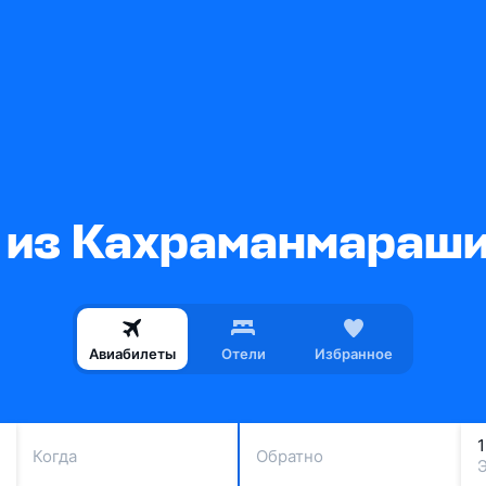
 из Кахраманмараши
Авиабилеты
Отели
Избранное
Когда
Обратно