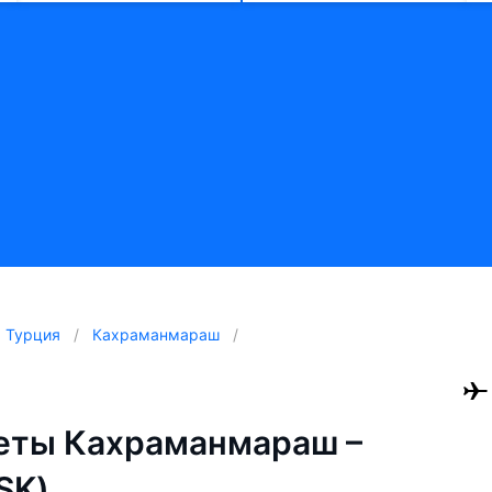
Турция
Кахраманмараш
еты Кахраманмараш –
SK)