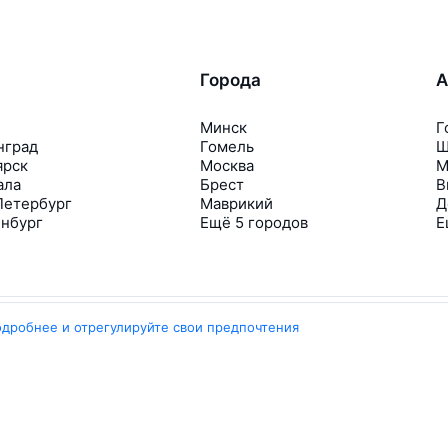
Города
А
Минск
Г
нград
Гомель
Ш
ярск
Москва
М
ала
Брест
В
Петербург
Маврикий
Д
инбург
Ещё 5 городов
Е
одробнее и отрегулируйте свои предпочтения
Travelpayouts
Партнёрская программа