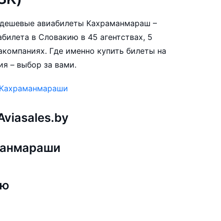
ые дешевые авиабилеты Кахраманмараш –
билета в Словакию в 45 агентствах, 5
акомпаниях. Где именно купить билеты на
я – выбор за вами.
 Кахраманмараши
viasales.by
манмараши
ию