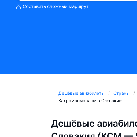
Составить сложный маршрут
Дешёвые авиабилеты
Страны
Кахраманмараши в Словакию
Дешёвые авиабил
Словакия (KCM — 