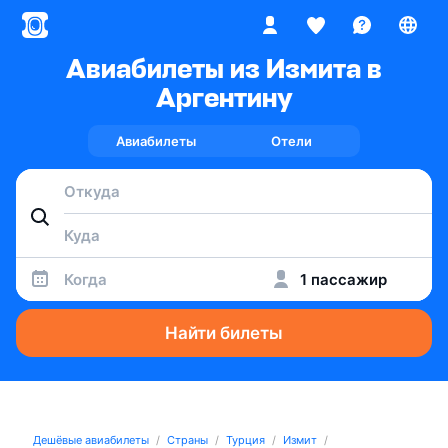
Авиабилеты из Измита в
Аргентину
Авиабилеты
Отели
Когда
1 пассажир
Найти билеты
Дешёвые авиабилеты
Страны
Турция
Измит