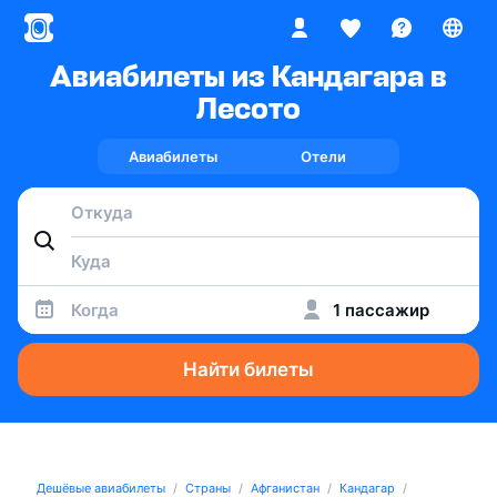
Авиабилеты из Кандагара в
Лесото
Авиабилеты
Отели
Когда
1 пассажир
Найти билеты
Дешёвые авиабилеты
Страны
Афганистан
Кандагар