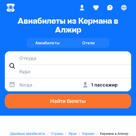
Авиабилеты из Кермана в
Алжир
Авиабилеты
Отели
Когда
1 пассажир
Найти билеты
Дешёвые авиабилеты
Страны
Иран
Керман
Кермана в Алжир