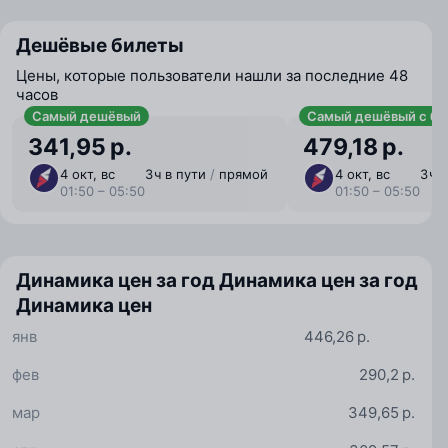
Дешёвые билеты
Цены, которые пользователи нашли за последние 48
часов
Самый дешёвый
Самый дешёвый с ба
341,95 р.
479,18 р.
4 окт, вс
3 ⁠ч в пути
/
прямой
4 окт, вс
3 ⁠ч
01:50 – 05:50
01:50 – 05:50
Динамика цен за год
Динамика цен за год
Динамика цен
янв
446,26 р.
фев
290,2 р.
мар
349,65 р.