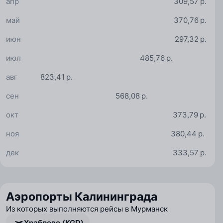
апр
309,57 р.
май
370,76 р.
июн
297,32 р.
июл
485,76 р.
авг
823,41 р.
сен
568,08 р.
окт
373,79 р.
ноя
380,44 р.
дек
333,57 р.
Аэропорты Калининграда
Из которых выполняются рейсы в Мурманск
Храброво (KGD)