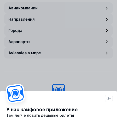
Авиакомпании
Направления
Города
Аэропорты
Aviasales в мире
0+
Авиасейлс
© 2007–2026
У нас кайфовое приложение
Об Авиасейлс
Там легче ловить дешёвые билеты