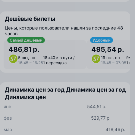
Дешёвые билеты
Цены, которые пользователи нашли за последние 48
часов
Самый дешёвый
Удобный
486,81 р.
495,54 р.
5 окт, пн
18 ⁠ч 40 ⁠м в пути /
19 окт, пн
9 ⁠ч 
16:45 – 16:25
1 пересадка
16:45 – 07:05
1 пе
Динамика цен за год
Динамика цен за год
Динамика цен
янв
544,51 р.
фев
529,77 р.
мар
418,46 р.